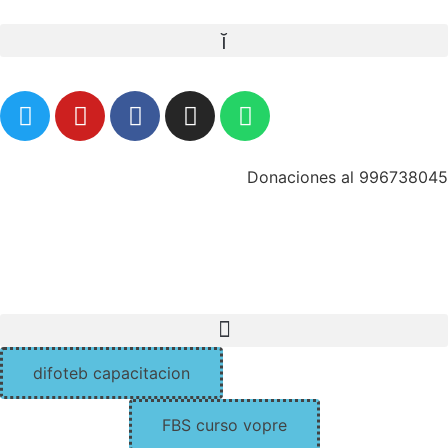
Donaciones al 996738045
donaciones@vopresocorristas.org
difoteb capacitacion
FBS curso vopre