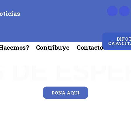
oticias
DIFO
CAPACIT
Hacemos?
Proyecto Humanitari
Contribuye
Contacto
 DE ESP
DONA AQUI