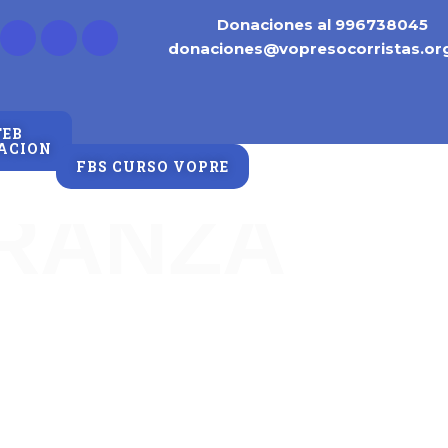
Donaciones al 996738045
donaciones@vopresocorristas.or
TEB
ACION
o
FBS CURSO VOPRE
ERANZA