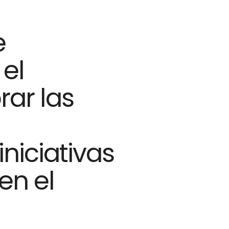
e
 el
rar las
niciativas
en el